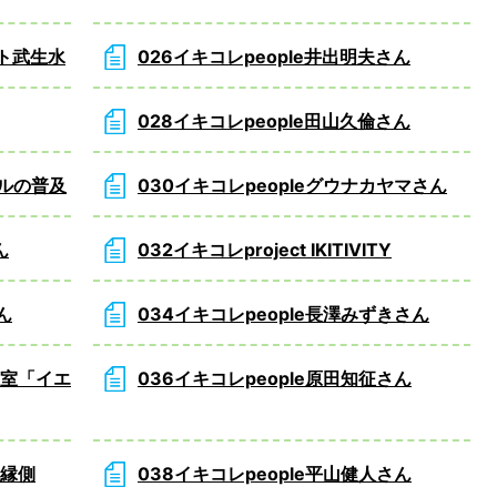
ート武生水
026イキコレpeople井出明夫さん
028イキコレpeople田山久倫さん
ールの普及
030イキコレpeopleグウナカヤマさん
ん
032イキコレproject IKITIVITY
ん
034イキコレpeople長澤みずきさん
相談室「イエ
036イキコレpeople原田知征さん
の縁側
038イキコレpeople平山健人さん