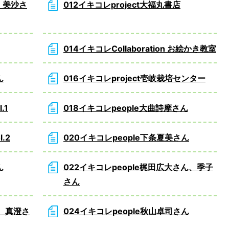
橋）美沙さ
012イキコレproject大福丸書店
014イキコレCollaboration お絵かき教室
ん
016イキコレproject壱岐栽培センター
.1
018イキコレpeople大曲詩摩さん
l.2
020イキコレpeople下条夏美さん
ん
022イキコレpeople梶田広大さん、季子
さん
ん、真澄さ
024イキコレpeople秋山卓司さん