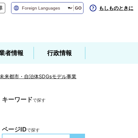
もしものときに
GO
業者情報
行政情報
s未来都市・自治体SDGsモデル事業
キーワード
で探す
ページID
で探す