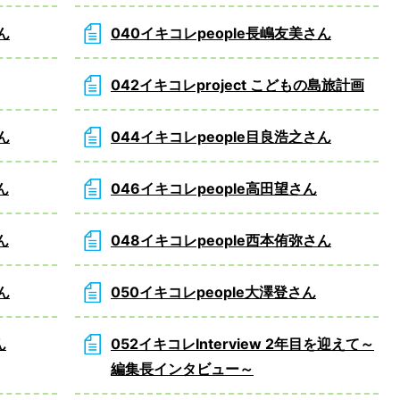
ん
040イキコレpeople長嶋友美さん
042イキコレproject こどもの島旅計画
ん
044イキコレpeople目良浩之さん
ん
046イキコレpeople高田望さん
ん
048イキコレpeople西本侑弥さん
ん
050イキコレpeople大澤登さん
ん
052イキコレInterview 2年目を迎えて～
編集長インタビュー～