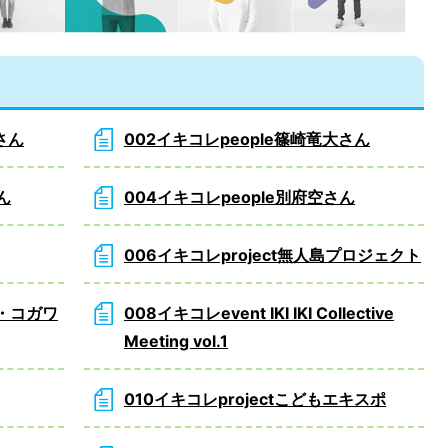
さん
002イキコレpeople篠崎竜大さん
ん
004イキコレpeople別府空さん
006イキコレproject無人島プロジェクト
ん・コガワ
008イキコレevent IKI IKI Collective
Meeting vol.1
010イキコレprojectこどもエキスポ