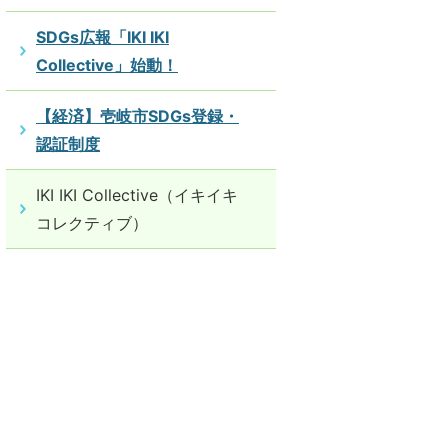
SDGs広報「IKI IKI
Collective」始動！
【経済】壱岐市SDGs登録・
認証制度
IKI IKI Collective（イキイキ
コレクティブ）