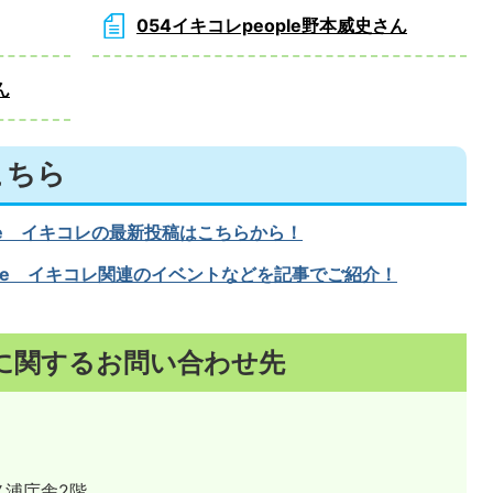
054イキコレpeople野本威史さん
ん
こちら
llective イキコレの最新投稿はこちらから！
m/ikicolle イキコレ関連のイベントなどを記事でご紹介！
に関するお問い合わせ先
ノ浦庁舎2階