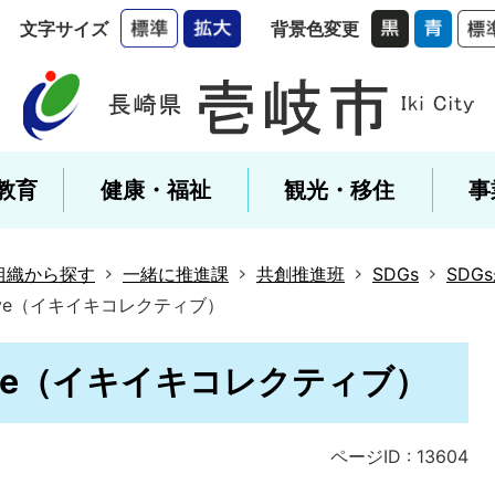
文字サイズ
背景色変更
教育
健康・福祉
観光・移住
事
組織から探す
一緒に推進課
共創推進班
SDGs
SDG
llective（イキイキコレクティブ）
llective（イキイキコレクティブ）
ページID :
13604