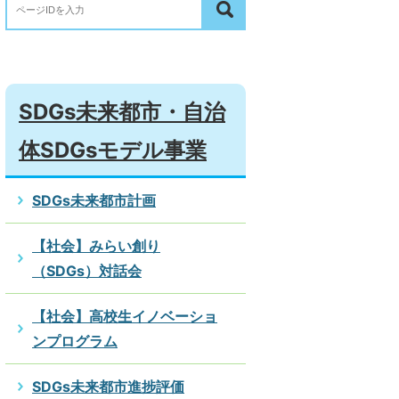
SDGs未来都市・自治
体SDGsモデル事業
SDGs未来都市計画
【社会】みらい創り
（SDGs）対話会
【社会】高校生イノベーショ
ンプログラム
SDGs未来都市進捗評価