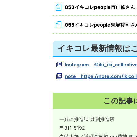
053イキコレpeople市山修さん
055イキコレpeople鬼塚裕司さ
イキコレ最新情報は
Instagram ＠iki_iki_co
note https://note.co
この記事
一緒に推進課 共創推進班
〒811-5192
壱岐市郷ノ浦町本村触562番地 郷