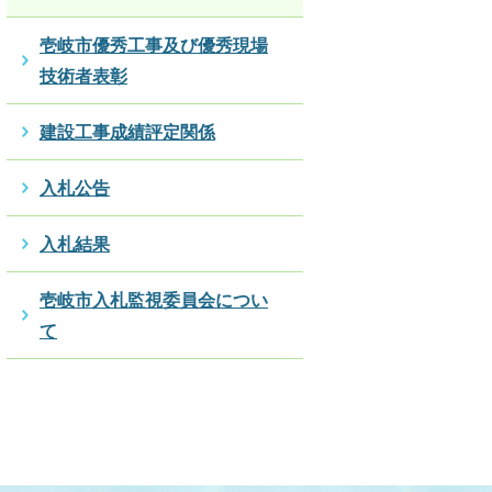
壱岐市優秀工事及び優秀現場
技術者表彰
建設工事成績評定関係
入札公告
入札結果
壱岐市入札監視委員会につい
て