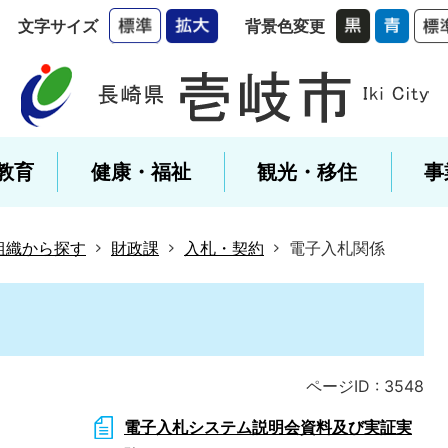
文字サイズ
背景色変更
教育
健康・福祉
観光・移住
事
組織から探す
財政課
入札・契約
電子入札関係
ページID :
3548
電子入札システム説明会資料及び実証実