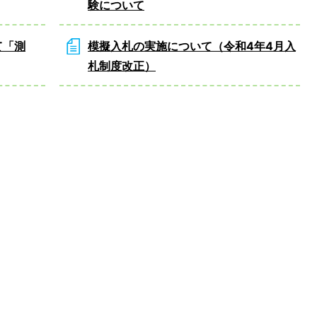
験について
て「測
模擬入札の実施について（令和4年4月入
札制度改正）