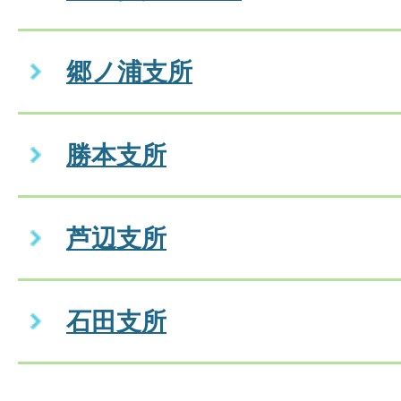
郷ノ浦支所
勝本支所
芦辺支所
石田支所