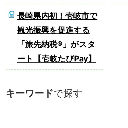
長崎県内初！壱岐市で
観光振興を促進する
「旅先納税®」がスタ
ート【壱岐たびPay】
キーワード
で探す