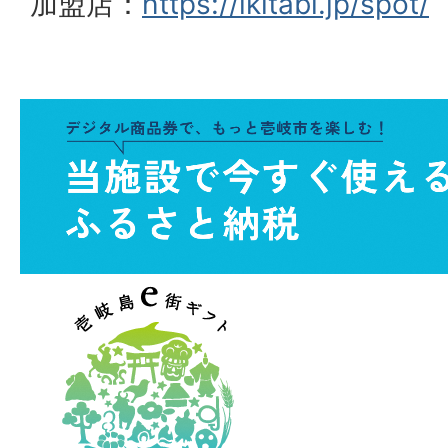
加盟店：
https://ikitabi.jp/spot/