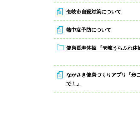
壱岐市自殺対策について
熱中症予防について
健康長寿体操 『壱岐うらふれ体
ながさき健康づくりアプリ「歩
で！」