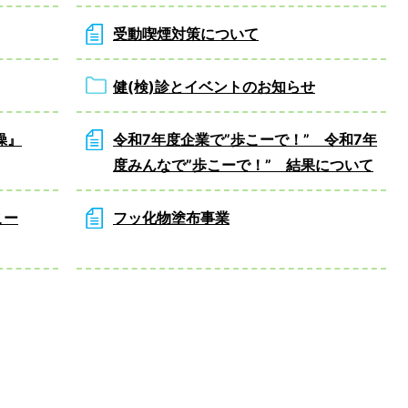
受動喫煙対策について
健(検)診とイベントのお知らせ
操』
令和7年度企業で”歩こーで！” 令和7年
度みんなで”歩こーで！” 結果について
こー
フッ化物塗布事業