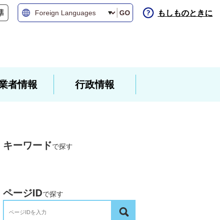
もしものときに
GO
業者情報
行政情報
キーワード
で探す
ページID
で探す