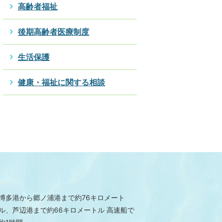
高齢者福祉
後期高齢者医療制度
生活保護
健康・福祉に関する相談
博多港から郷ノ浦港まで約76キロメート
ル、芦辺港まで約66キロメートル 高速船で