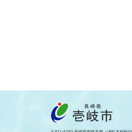
〒811-5192 長崎県壱岐市郷ノ浦町本村触5