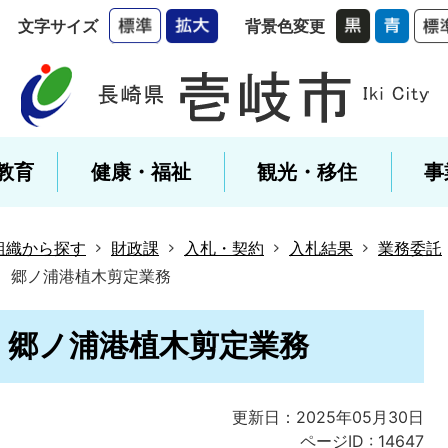
文字サイズ
背景色変更
教育
健康・福祉
観光・移住
事
組織から探す
財政課
入札・契約
入札結果
業務委託
号 郷ノ浦港植木剪定業務
号 郷ノ浦港植木剪定業務
更新日：2025年05月30日
ページID :
14647