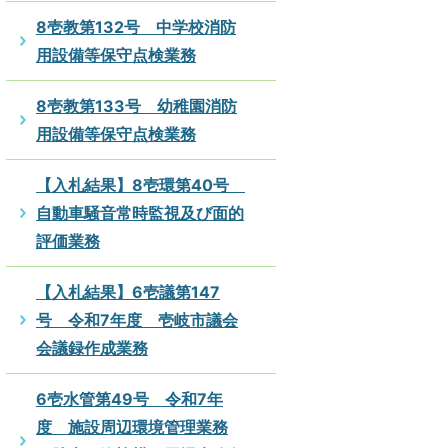
8壱教第132号 中学校消防
用設備等保守点検業務
8壱教第133号 幼稚園消防
用設備等保守点検業務
【入札結果】8壱環第40号
自動車騒音常時監視及び面的
評価業務
【入札結果】6壱議第147
号 令和7年度 壱岐市議会
会議録作成業務
6壱水管第49号 令和7年
度 施設周辺環境管理業務