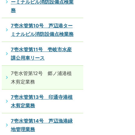
ーミナルビル消防設備点検業
務
7壱水管第10号 芦辺港ター
ミナルビル消防設備点検業務
7壱水管第11号 壱岐市水産
課公用車リース
7壱水管第12号 郷ノ浦港植
木剪定業務
7壱水管第13号 印通寺港植
木剪定業務
7壱水管第14号 芦辺漁港緑
地管理業務