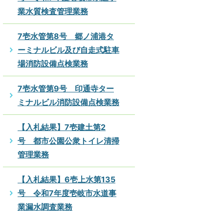
業水質検査管理業務
7壱水管第8号 郷ノ浦港タ
ーミナルビル及び自走式駐車
場消防設備点検業務
7壱水管第9号 印通寺ター
ミナルビル消防設備点検業務
【入札結果】7壱建土第2
号 都市公園公衆トイレ清掃
管理業務
【入札結果】6壱上水第135
号 令和7年度壱岐市水道事
業漏水調査業務