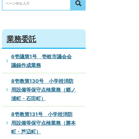
業務委託
6壱議第1号 壱岐市議会会
議録作成業務
8壱教第130号 小学校消防
用設備等保守点検業務（郷ノ
浦町・石田町）
8壱教第131号 小学校消防
用設備等保守点検業務（勝本
町・芦辺町）