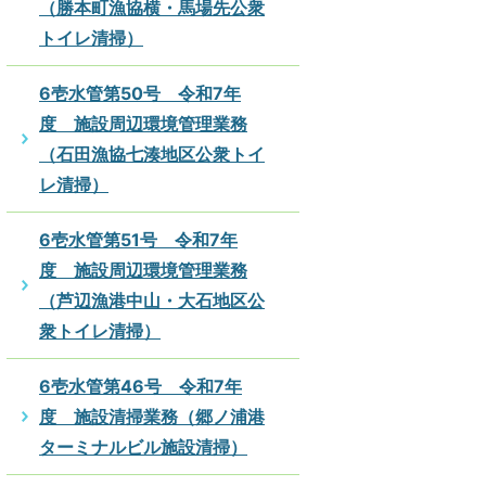
（勝本町漁協横・馬場先公衆
トイレ清掃）
6壱水管第50号 令和7年
度 施設周辺環境管理業務
（石田漁協七湊地区公衆トイ
レ清掃）
6壱水管第51号 令和7年
度 施設周辺環境管理業務
（芦辺漁港中山・大石地区公
衆トイレ清掃）
6壱水管第46号 令和7年
度 施設清掃業務（郷ノ浦港
ターミナルビル施設清掃）