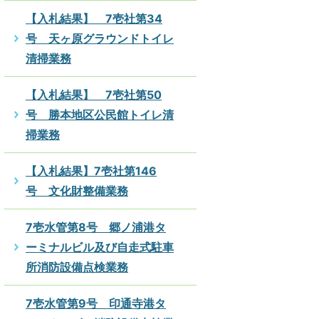
【入札結果】 7壱社第34
号 天ヶ原グラウンドトイレ
清掃業務
【入札結果】 7壱社第50
号 勝本地区公民館トイレ清
掃業務
【入札結果】7壱社第146
号 文化財整備業務
7壱水管第8号 郷ノ浦港タ
ーミナルビル及び自走式駐車
所消防設備点検業務
7壱水管第9号 印通寺港タ