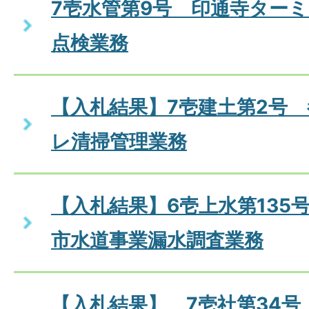
7壱水管第9号 印通寺ター
点検業務
【入札結果】7壱建土第2号
レ清掃管理業務
【入札結果】6壱上水第135
市水道事業漏水調査業務
【入札結果】 7壱社第34