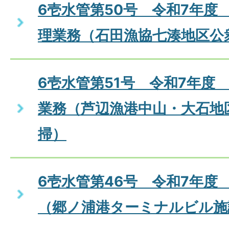
6壱水管第50号 令和7年度
理業務（石田漁協七湊地区公
6壱水管第51号 令和7年度
業務（芦辺漁港中山・大石地
掃）
6壱水管第46号 令和7年度
（郷ノ浦港ターミナルビル施