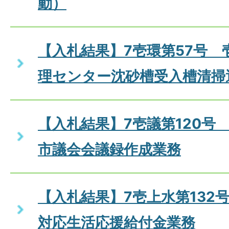
動）
【入札結果】7壱環第57号 
理センター沈砂槽受入槽清掃
【入札結果】7壱議第120号
市議会会議録作成業務
【入札結果】7壱上水第132
対応生活応援給付金業務