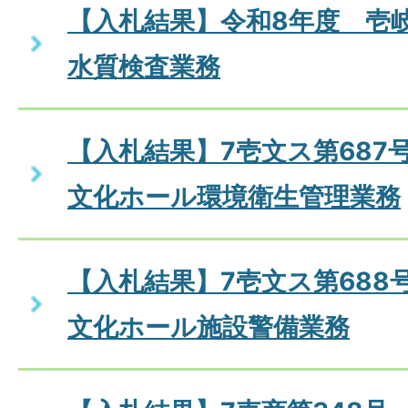
【入札結果】令和8年度 壱
水質検査業務
【入札結果】7壱文ス第687
文化ホール環境衛生管理業務
【入札結果】7壱文ス第688
文化ホール施設警備業務