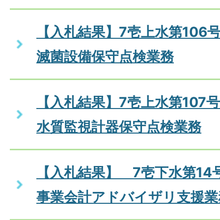
【入札結果】7壱上水第106
滅菌設備保守点検業務
【入札結果】7壱上水第107
水質監視計器保守点検業務
【入札結果】 7壱下水第14
事業会計アドバイザリ支援業