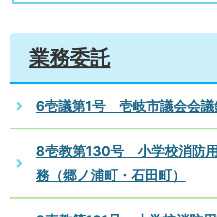
業務委託
6壱議第1号 壱岐市議会会
8壱教第130号 小学校消防
務（郷ノ浦町・石田町）