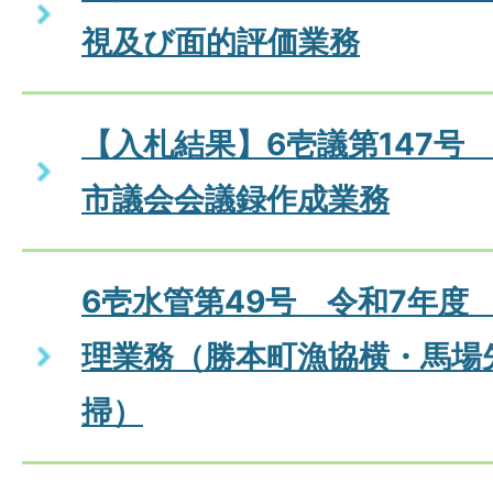
視及び面的評価業務
【入札結果】6壱議第147号
市議会会議録作成業務
6壱水管第49号 令和7年度
理業務（勝本町漁協横・馬場
掃）