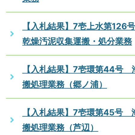
【入札結果】7壱上水第126
乾燥汚泥収集運搬・処分業務
【入札結果】7壱環第44号 
搬処理業務（郷ノ浦）
【入札結果】7壱環第45号 
搬処理業務（芦辺）