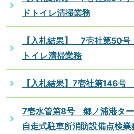
ドトイレ清掃業務
【入札結果】 7壱社第50号
トイレ清掃業務
【入札結果】7壱社第146号
7壱水管第8号 郷ノ浦港タ
自走式駐車所消防設備点検業