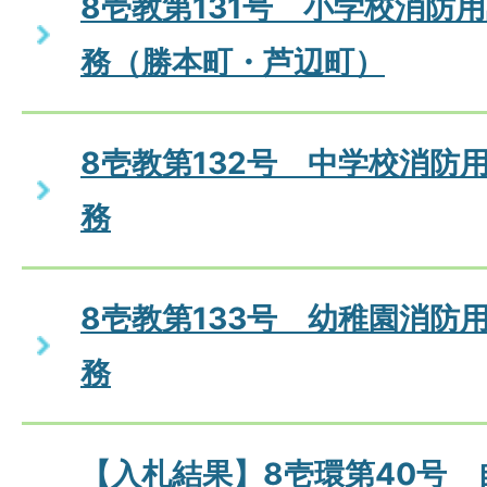
8壱教第131号 小学校消防
務（勝本町・芦辺町）
8壱教第132号 中学校消防
務
8壱教第133号 幼稚園消防
務
【入札結果】8壱環第40号