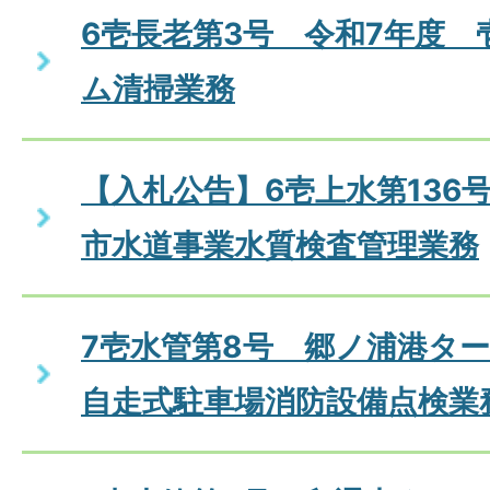
6壱長老第3号 令和7年度 
ム清掃業務
【入札公告】6壱上水第136
市水道事業水質検査管理業務
7壱水管第8号 郷ノ浦港タ
自走式駐車場消防設備点検業