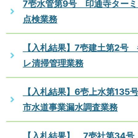
7壱水管第9号 印通寺ター
点検業務
【入札結果】7壱建土第2号
レ清掃管理業務
【入札結果】6壱上水第135
市水道事業漏水調査業務
【入札結果】 7壱社第34