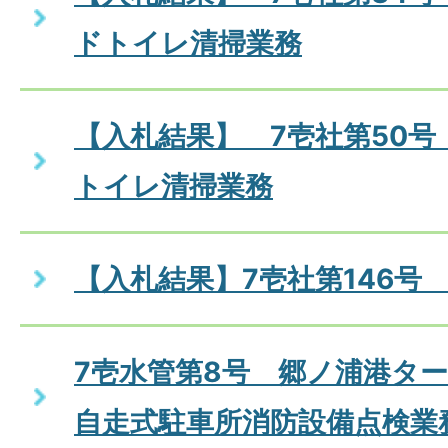
ドトイレ清掃業務
【入札結果】 7壱社第50号
トイレ清掃業務
【入札結果】7壱社第146号
7壱水管第8号 郷ノ浦港タ
自走式駐車所消防設備点検業