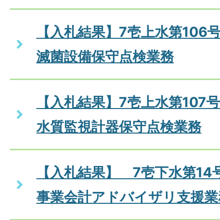
【入札結果】7壱上水第106
滅菌設備保守点検業務
【入札結果】7壱上水第107
水質監視計器保守点検業務
【入札結果】 7壱下水第14
事業会計アドバイザリ支援業