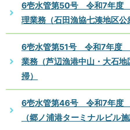
6壱水管第50号 令和7年度
理業務（石田漁協七湊地区公
6壱水管第51号 令和7年度
業務（芦辺漁港中山・大石地
掃）
6壱水管第46号 令和7年度
（郷ノ浦港ターミナルビル施