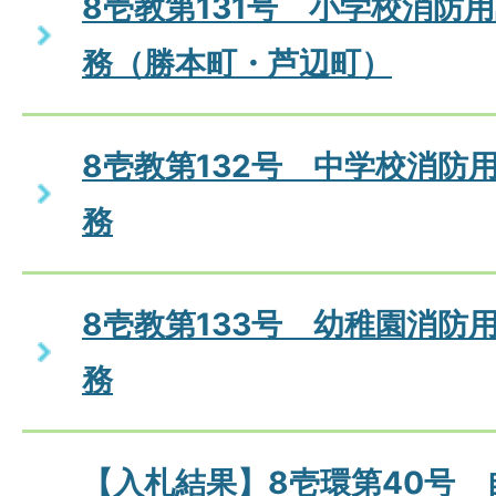
8壱教第131号 小学校消防
務（勝本町・芦辺町）
8壱教第132号 中学校消防
務
8壱教第133号 幼稚園消防
務
【入札結果】8壱環第40号