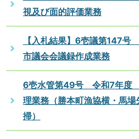
視及び面的評価業務
【入札結果】6壱議第147号
市議会会議録作成業務
6壱水管第49号 令和7年度
理業務（勝本町漁協横・馬場
掃）