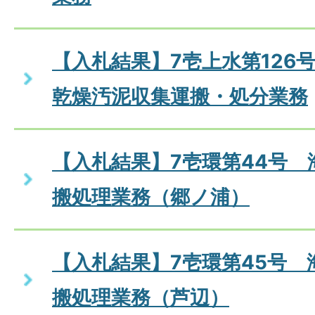
【入札結果】7壱上水第126
乾燥汚泥収集運搬・処分業務
【入札結果】7壱環第44号 
搬処理業務（郷ノ浦）
【入札結果】7壱環第45号 
搬処理業務（芦辺）