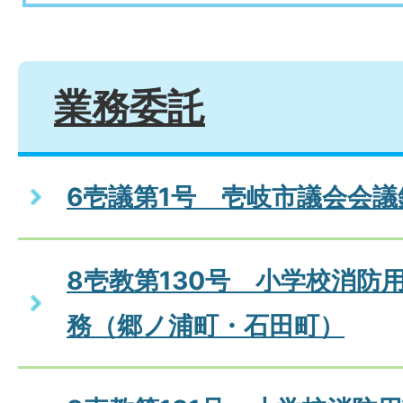
業務委託
6壱議第1号 壱岐市議会会
8壱教第130号 小学校消防
務（郷ノ浦町・石田町）