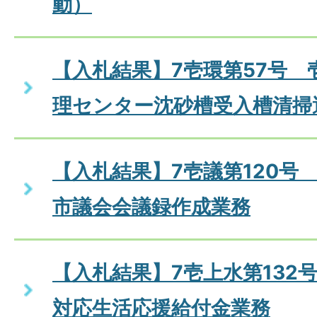
動）
【入札結果】7壱環第57号 
理センター沈砂槽受入槽清掃
【入札結果】7壱議第120号
市議会会議録作成業務
【入札結果】7壱上水第132
対応生活応援給付金業務