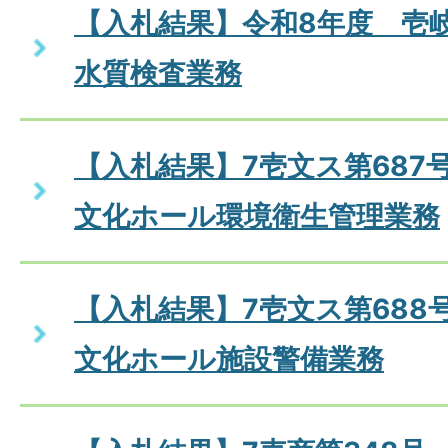
【入札結果】令和8年度 壱
水質検査業務
【入札結果】7壱文ス第687
文化ホール環境衛生管理業務
【入札結果】7壱文ス第688
文化ホール施設警備業務