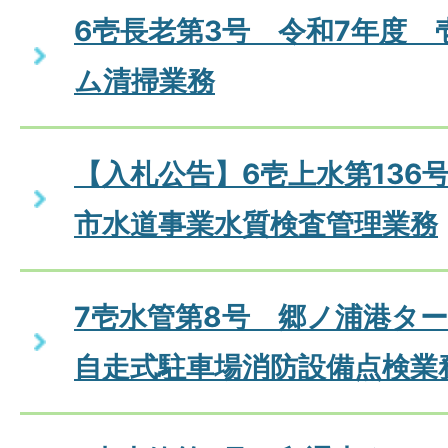
6壱長老第3号 令和7年度 
ム清掃業務
【入札公告】6壱上水第136
市水道事業水質検査管理業務
7壱水管第8号 郷ノ浦港タ
自走式駐車場消防設備点検業