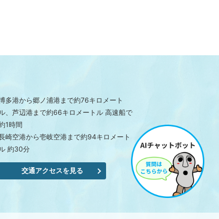
博多港から郷ノ浦港まで約76キロメート
ル、芦辺港まで約66キロメートル 高速船で
約1時間
長崎空港から壱岐空港まで約94キロメート
ル 約30分
交通アクセスを見る