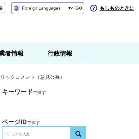
もしものときに
GO
業者情報
行政情報
ブリックコメント（意見公募）
キーワード
で探す
ページID
で探す