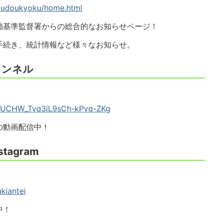
-roudoukyoku/home.html
働基準監督署からの総合的なお知らせページ！
手続き、統計情報など様々なお知らせ。
ャンネル
l/UCHW_Tyq3iL9sCh-kPyq-ZKg
の動画配信中！
agram
kiantei
中！