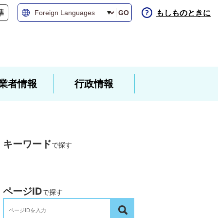
もしものときに
GO
業者情報
行政情報
キーワード
で探す
ページID
で探す