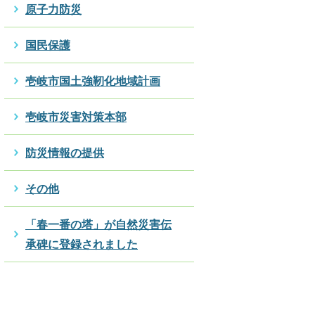
原子力防災
国民保護
壱岐市国土強靭化地域計画
壱岐市災害対策本部
防災情報の提供
その他
「春一番の塔」が自然災害伝
承碑に登録されました