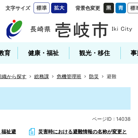
文字サイズ
背景色変更
教育
健康・福祉
観光・移住
事
組織から探す
総務課
危機管理班
防災
避難
ページID :
14038
・福祉避
災害時における避難情報の名称が変更と