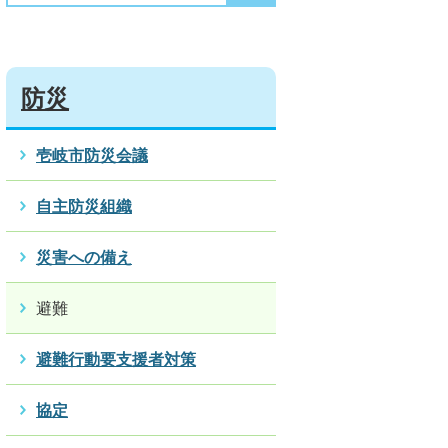
防災
壱岐市防災会議
自主防災組織
災害への備え
避難
避難行動要支援者対策
協定