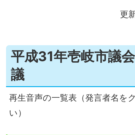
更新
平成31年壱岐市議
議
再生音声の一覧表（発言者名を
い）