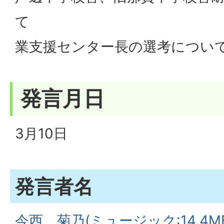
て 壱
業支援センター長の選考につい
発言月日
3月10日
発言者名
今西 菊乃(ミュージック:14.4MB