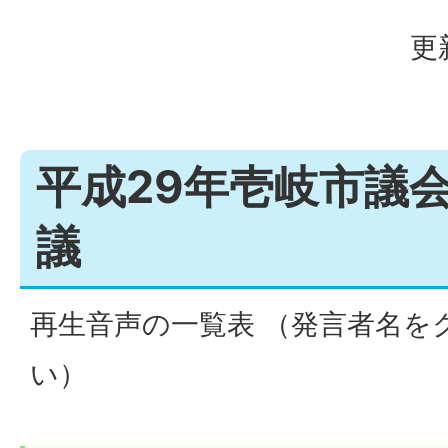
更
平成29年壱岐市議
議
再生音声の一覧表 （発言者名を
い）