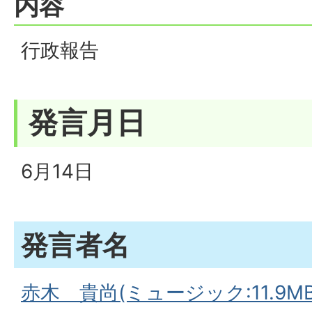
内容
行政報告
発言月日
6月14日
発言者名
赤木 貴尚(ミュージック:11.9MB