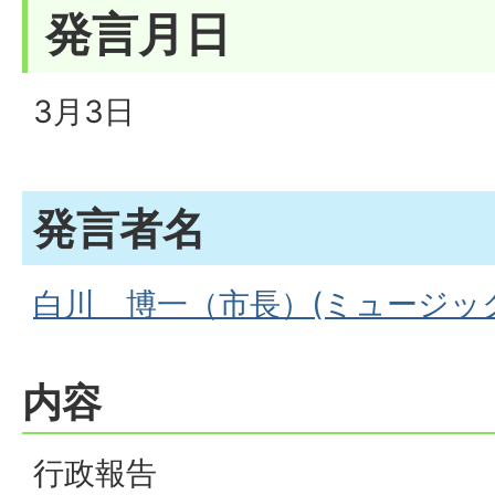
発言月日
3月3日
発言者名
白川 博一（市長）(ミュージック:1
内容
行政報告