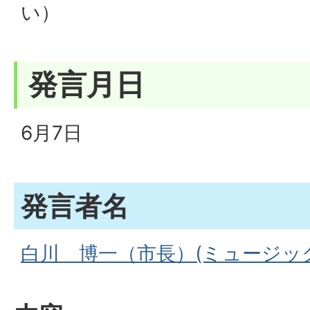
い）
発言月日
6月7日
発言者名
白川 博一（市長）(ミュージック:1