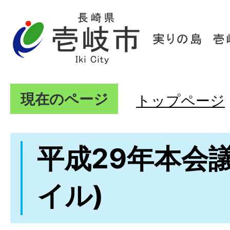
現在のページ
トップページ
平成29年本会
イル)