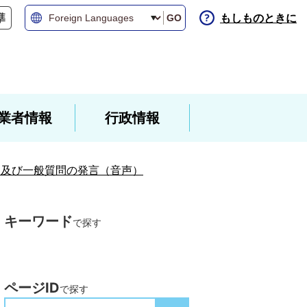
もしものときに
GO
業者情報
行政情報
）及び一般質問の発言（音声）
キーワード
で探す
ページID
で探す