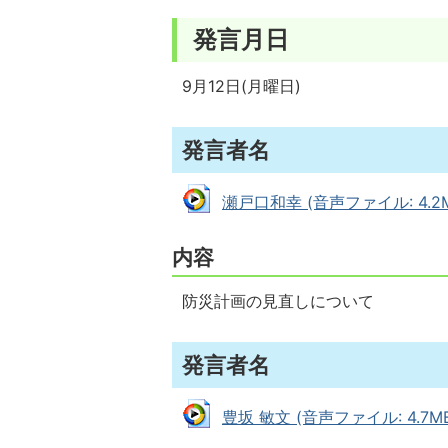
発言月日
9月12日(月曜日)
発言者名
瀬戸口和幸 (音声ファイル: 4.2M
内容
防災計画の見直しについて
発言者名
豊坂 敏文 (音声ファイル: 4.7MB