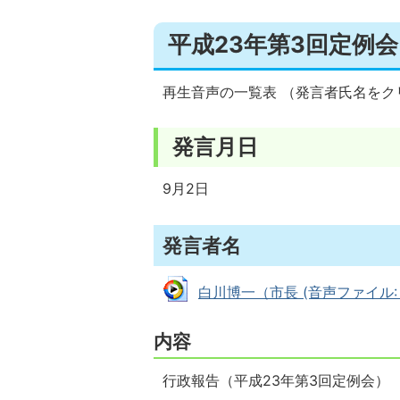
平成23年第3回定例会
再生音声の一覧表 （発言者氏名をク
発言月日
9月2日
発言者名
白川博一（市長 (音声ファイル: 2
内容
行政報告（平成23年第3回定例会）