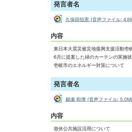
発言者名
久保田恒憲 (音声ファイル: 4.8M
内容
東日本大震災被災地復興支援活動壱
6月に提案した緑のカーテンの実施
壱岐市のエネルギー対策について
発言者名
鵜瀬 和博 (音声ファイル: 5.0M
内容
遊休公共施設活用について