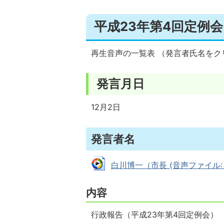
平成23年第4回定例会
再生音声の一覧表 （発言者氏名をク
発言月日
12月2日
発言者名
白川博一（市長 (音声ファイル: 4
内容
行政報告（平成23年第4回定例会）