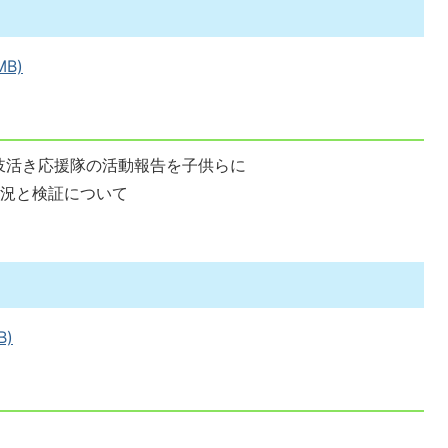
B)
岐活き応援隊の活動報告を子供らに
状況と検証について
B)