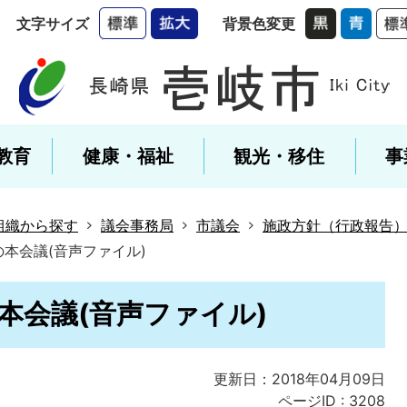
文字サイズ
背景色変更
教育
健康・福祉
観光・移住
事
組織から探す
議会事務局
市議会
施政方針（行政報告
の本会議(音声ファイル)
本会議(音声ファイル)
更新日：2018年04月09日
ページID :
3208