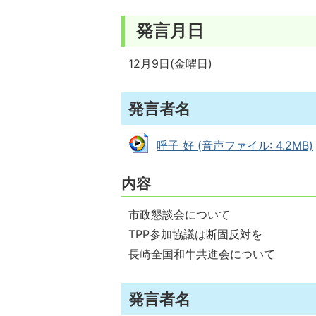
発言月日
12月9日(金曜日)
発言者名
呼子 好 (音声ファイル: 4.2MB)
内容
市政懇談会について
TPP参加協議は断固反対を
長崎全国和牛共進会について
発言者名