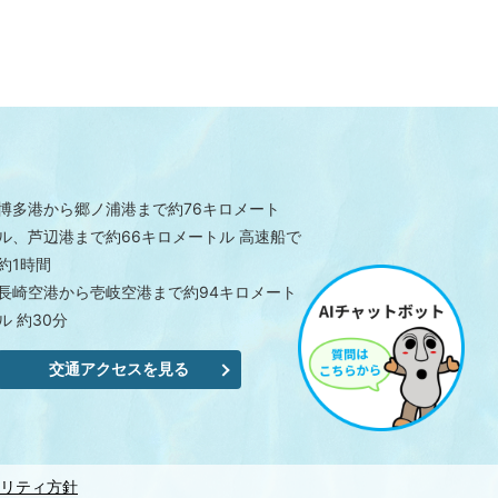
博多港から郷ノ浦港まで約76キロメート
ル、芦辺港まで約66キロメートル 高速船で
約1時間
長崎空港から壱岐空港まで約94キロメート
ル 約30分
交通アクセスを見る
リティ方針