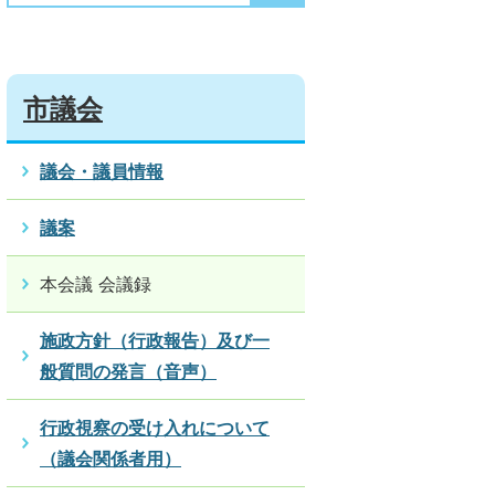
市議会
議会・議員情報
議案
本会議 会議録
施政方針（行政報告）及び一
般質問の発言（音声）
行政視察の受け入れについて
（議会関係者用）