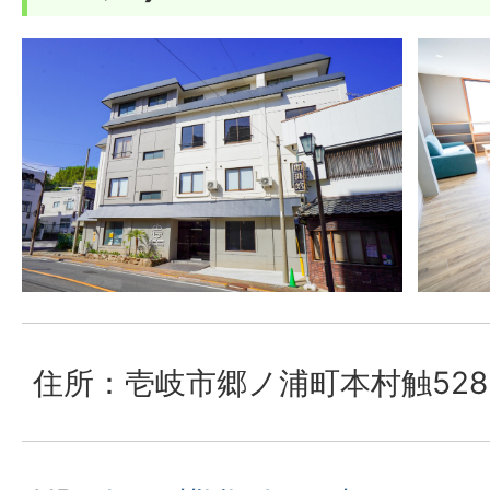
住所：壱岐市郷ノ浦町本村触528