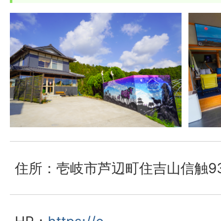
住所：壱岐市芦辺町住吉山信触93