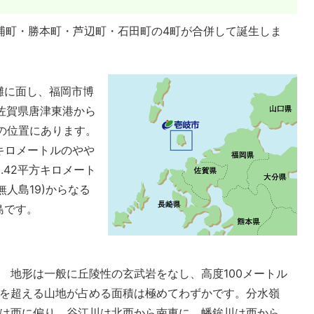
浦町・勝本町・芦辺町・石田町の4町が合併して誕生しま
灘に面し、福岡市博
佐賀県唐津東港から
の位置にあります。
キロメートルのやや
.42平方キロメート
無人島19)からなる
島です。
地形は一般に丘陵性の玄武岩をなし、高度100メートル
を超える山地が占める面積は極めてわずかです。分水嶺
は西に偏り、谷江川は北西から南東に、幡鉾川は西から