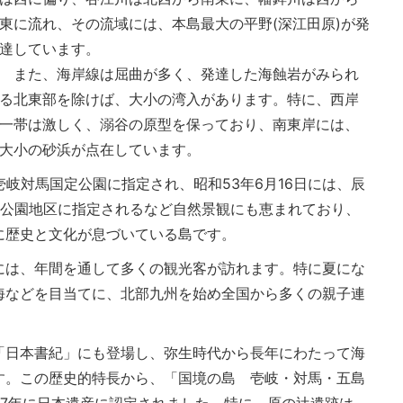
東に流れ、その流域には、本島最大の平野(深江田原)が発
達しています。
また、海岸線は屈曲が多く、発達した海蝕岩がみられ
る北東部を除けば、大小の湾入があります。特に、西岸
一帯は激しく、溺谷の原型を保っており、南東岸には、
大小の砂浜が点在しています。
壱岐対馬国定公園に指定され、昭和53年6月16日には、辰
中公園地区に指定されるなど自然景観にも恵まれており、
に歴史と文化が息づいている島です。
は、年間を通して多くの観光客が訪れます。特に夏にな
海などを目当てに、北部九州を始め全国から多くの親子連
日本書紀」にも登場し、弥生時代から長年にわたって海
す。この歴史的特長から、「国境の島 壱岐・対馬・五島