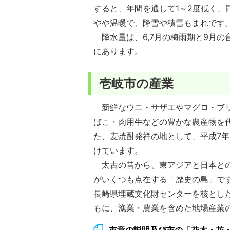
すると、年間を通して1～2度低く
やや温暖で、降雪や積雪もまれです
降水量は、6,7月の梅雨期と9月の
にあります。
壱岐市の産業
新鮮なウニ・サザエやマグロ・ブリ
ばこ・肉用牛などの豊かな農産物を
た、麦焼酎発祥の地として、平成7年
けています。
太古の昔から、東アジアと日本との
がいくつも点在する「歴史の島」です
長崎県埋蔵文化財センターを核とし
もに、漁業・農業を含めた地場産業
市章の説明及び市の「花木・花