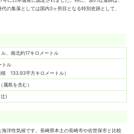
27年に日本遺産に認定されました。特に、原の辻遺跡は、
時代の集落としては国内3ヶ所目となる特別史跡として、
トル、南北約17キロメートル
ートル
積 133.93平方キロメートル）
ル（属島を含む）
ノ辻)
海洋性気候です。長崎県本土の長崎市や佐世保市と比較