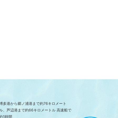
博多港から郷ノ浦港まで約76キロメート
ル、芦辺港まで約66キロメートル 高速船で
約1時間