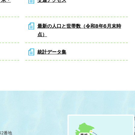
最新の人口と世帯数（令和8年6月末時
点）
統計データ集
62番地