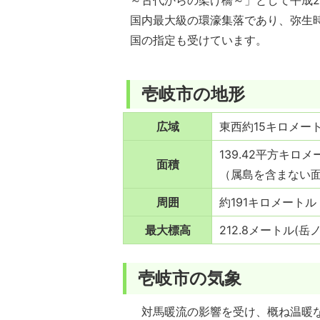
～古代からの架け橋～」として平成
国内最大級の環濠集落であり、弥生
国の指定も受けています。
壱岐市の地形
広域
東西約15キロメー
139.42平方キロメ
面積
（属島を含まない面
周囲
約191キロメート
最大標高
212.8メートル(岳
壱岐市の気象
対馬暖流の影響を受け、概ね温暖な