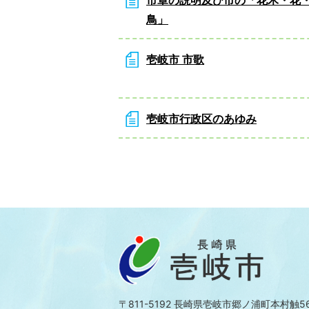
鳥」
壱岐市 市歌
壱岐市行政区のあゆみ
〒811-5192 長崎県壱岐市郷ノ浦町本村触5