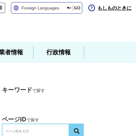
もしものときに
GO
業者情報
行政情報
キーワード
で探す
ページID
で探す