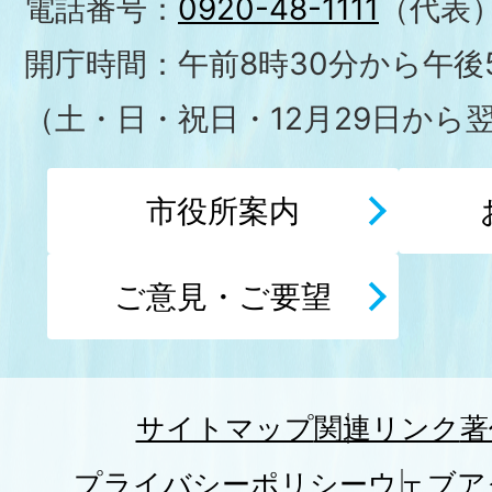
電話番号：
0920-48-1111
（代表
開庁時間：午前8時30分から午後5
（土・日・祝日・12月29日から
市役所案内
ご意見・ご要望
サイトマップ
関連リンク
著
プライバシーポリシー
ウェブア