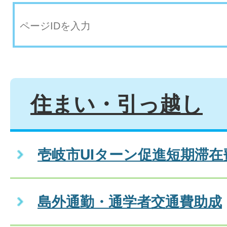
住まい・引っ越し
壱岐市UIターン促進短期滞
島外通勤・通学者交通費助成