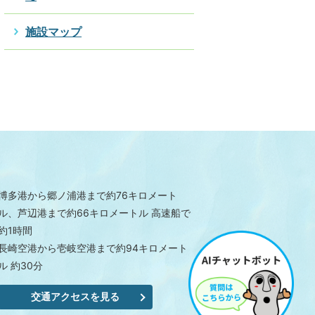
施設マップ
博多港から郷ノ浦港まで約76キロメート
ル、芦辺港まで約66キロメートル 高速船で
約1時間
長崎空港から壱岐空港まで約94キロメート
ル 約30分
交通アクセスを見る